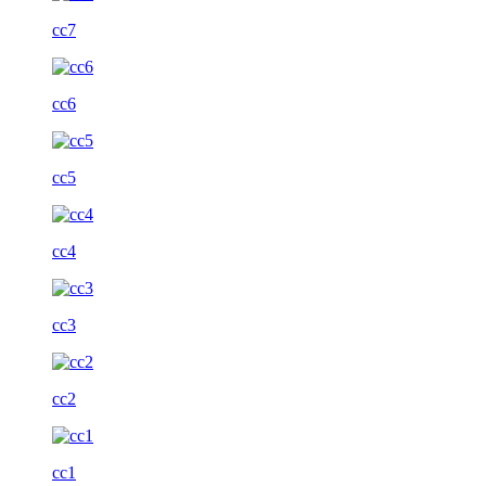
cc7
cc6
cc5
cc4
cc3
cc2
cc1